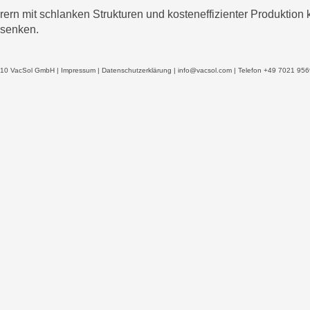
ern mit schlanken Strukturen und kosteneffizienter Produktion k
 senken.
10 VacSol GmbH |
Impressum
|
Datenschutzerklärung
|
info@vacsol.com
| Telefon +49 7021 95