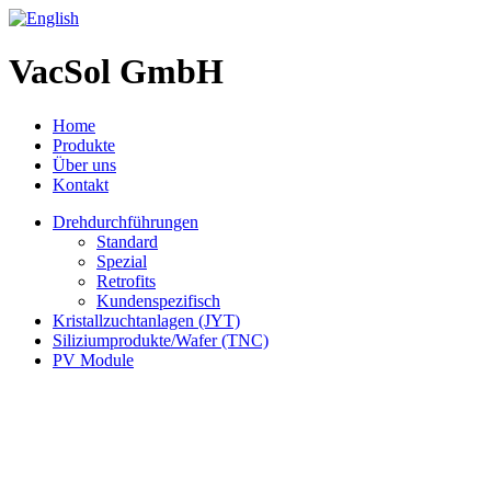
VacSol GmbH
Home
Produkte
Über uns
Kontakt
Drehdurchführungen
Standard
Spezial
Retrofits
Kundenspezifisch
Kristallzuchtanlagen (JYT)
Siliziumprodukte/Wafer (TNC)
PV Module